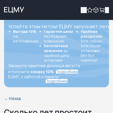
Успейте этим летом! ЕЦМУ запускает летн
Выгода 10%
Гарантия цены
Удобная
на
без будущих
рассрочка:
изготовление.
повышений.
50% сейчас,
Бесплатное
50% после
хранение
до
установки.
удобной даты
Без % и
установки.
переплат.
Закажите памятник до конца августа
и получите
скидку 10%
Подробнее
ЕЦМУ, с заботой о памяти
Подробнее
←
Назад
Сколько лет простоит