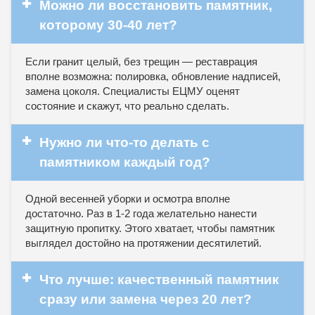
✚
Можно ли восстановить памятник,
которому 30-40 лет?
Если гранит целый, без трещин — реставрация
вполне возможна: полировка, обновление надписей,
замена цоколя. Специалисты ЕЦМУ оценят
состояние и скажут, что реально сделать.
✚
Нужно ли что-то делать с
памятником каждый год?
Одной весенней уборки и осмотра вполне
достаточно. Раз в 1-2 года желательно нанести
защитную пропитку. Этого хватает, чтобы памятник
выглядел достойно на протяжении десятилетий.
✚
Что лучше: качественный памятник
сразу или замена через 20 лет?