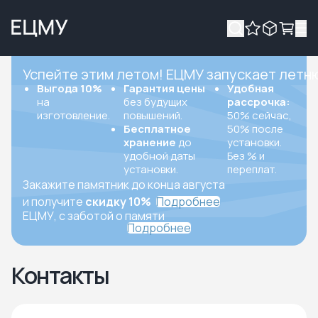
Успейте этим летом! ЕЦМУ запускает летн
Выгода 10%
Гарантия цены
Удобная
на
без будущих
рассрочка:
изготовление.
повышений.
50% сейчас,
Бесплатное
50% после
хранение
до
установки.
удобной даты
Без % и
установки.
переплат.
Закажите памятник до конца августа
и получите
скидку 10%
Подробнее
ЕЦМУ, с заботой о памяти
Подробнее
Контакты