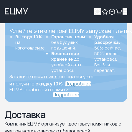
Успейте этим летом! ЕЦМУ запускает летн
Выгода 10%
Гарантия цены
Удобная
на
без будущих
рассрочка:
изготовление.
повышений.
50% сейчас,
Бесплатное
50% после
хранение
до
установки.
удобной даты
Без % и
установки.
переплат.
Закажите памятник до конца августа
и получите
скидку 10%
Подробнее
ЕЦМУ, с заботой о памяти
Подробнее
Доставка
Компания ЕЦМУ организует доставку памятников с
учетом всех нюансов: от безопасной