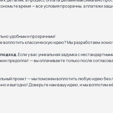
м к деталям, а процесс оплаты делаем максимально про
экономьте время — все условия прозрачны, а платежи за
льно удобным и прозрачным!
е воплотить классическую идею? Мы разработаем эскиз б
 подход.
Если у вас уникальная задумка с нестандартным
аких предоплат — вы оплачиваете только после согласов
альный проект — мы поможем воплотить любую идею без л
но и выгодно! Доверьте нам вашу идею, и мы воплотим её