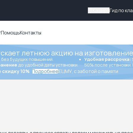
Кашира
Гид по кл
г
Помощь
Контакты
ускает летнюю акцию на изготовление
ы
без будущих повышений.
Удобная рассрочка:
ранение
до удобной даты установки.
50% после установки. 
е
скидку 10%
Подробнее
ЕЦМУ, с заботой о памяти