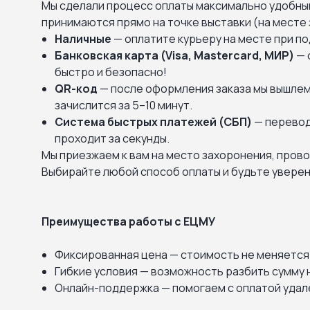
Мы сделали процесс оплаты максимально удобным
принимаются прямо на точке выставки (на месте 
Наличные
— оплатите курьеру на месте при по
Банковская карта (Visa, Mastercard, МИР)
— 
быстро и безопасно!
QR-код
— после оформления заказа мы вышлем
зачислится за 5–10 минут.
Система быстрых платежей (СБП)
— перевод
проходит за секунды.
Мы приезжаем к вам на место захоронения, пров
Выбирайте любой способ оплаты и будьте уверены
Преимущества работы с ЕЦМУ
Фиксированная цена — стоимость не меняется
Гибкие условия — возможность разбить сумму н
Онлайн-поддержка — помогаем с оплатой удал