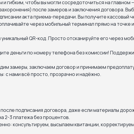
 и гибким, чтобы вы могли сосредоточиться на главном 
захоронения) после замеров и заключения договора. Выб
дписании акта приема-передачи. Вы получите кассовый ч
оплачивайте через мобильный терминал прямо на точке и
 уникальный QR-код. Просто отсканируйте его через моб
ите деньги по номеру телефона без комиссии! Поддержи
одим замеры, заключаем договор и принимаем предоплату
: с нами всё просто, прозрачно и надёжно.
 после подписания договора, даже если материалы доро
а 2-3 платежа без процентов.
енно: консультируем, высылаем квитанции, корректируем