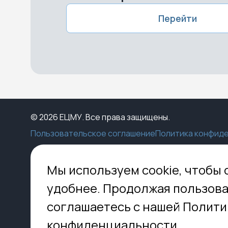
Перейти
© 2026 ЕЦМУ. Все права защищены.
Пользовательское соглашение
Политика конфид
Каталог
Конструктор
Пункты выдачи
Ко
Мы используем cookie, чтобы 
Услуги
О нас
Доставка
МО,
удобнее. Продолжая пользова
8 
Блог
Оплата
соглашаетесь с нашей Полити
Помощь
Установка
inf
Контакты
Гид по кладбищам
конфиденциальности