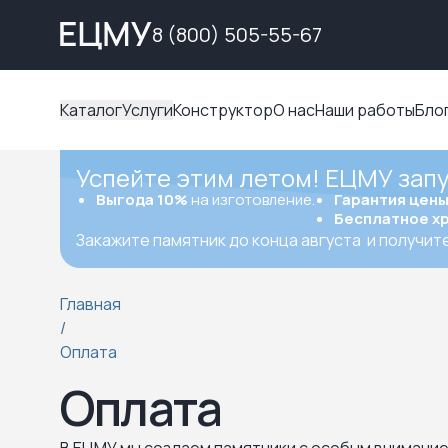
8 (800) 505-55-67
Каталог
Услуги
Конструктор
О нас
Наши работы
Бло
Успейте этим летом! ЕЦМУ зап
Выгода 10%
на изготовление.
Гарантия цен
Бесплатное х
Закажите памятник до конца августа
и получит
Главная
/
Оплата
Оплата