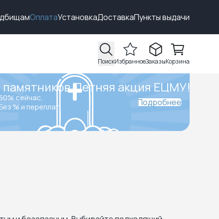
адбищам
Оплата
Установка
Доставка
Пункты выдачи
Поиск
Избранное
Заказы
Корзина
 памятников.
Летняя акция ЕЦМУ!
50% сейчас,
Подробнее
Без % и переплат.