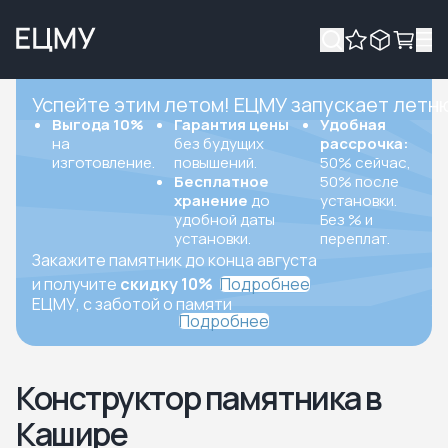
Успейте этим летом! ЕЦМУ запускает летн
Выгода 10%
Гарантия цены
Удобная
на
без будущих
рассрочка:
изготовление.
повышений.
50% сейчас,
Бесплатное
50% после
хранение
до
установки.
удобной даты
Без % и
установки.
переплат.
Закажите памятник до конца августа
и получите
скидку 10%
Подробнее
ЕЦМУ, с заботой о памяти
Подробнее
Конструктор памятника в
Кашире