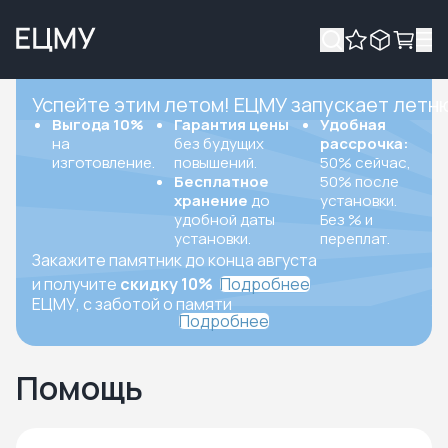
Успейте этим летом! ЕЦМУ запускает летн
Выгода 10%
Гарантия цены
Удобная
на
без будущих
рассрочка:
изготовление.
повышений.
50% сейчас,
Бесплатное
50% после
хранение
до
установки.
удобной даты
Без % и
установки.
переплат.
Закажите памятник до конца августа
и получите
скидку 10%
Подробнее
ЕЦМУ, с заботой о памяти
Подробнее
Помощь